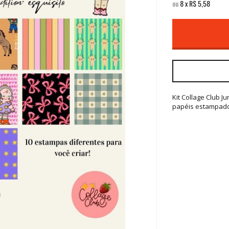
ou
8
x
R$
5,58
Kit Collage Club
papéis estampado