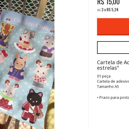
R$
15,00
ou
3
x
R$
5,24
Cartela de A
estrelas"
01 peça
Cartela de adesivo
Tamanho A5
• Prazo para pos