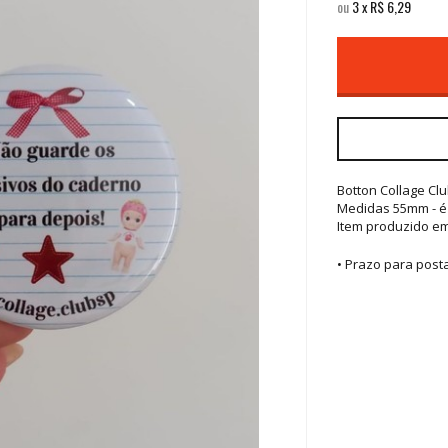
ou
3
x
R$
6,29
Botton Collage Cl
Medidas 55mm - é
Item produzido em 
• Prazo para pos